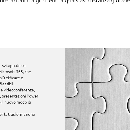
interazioni tra gli utenti a qualsiasi distanza globale
, sviluppate su
Microsoft 365, che
iù efficace e
lessibili.
g e videoconferenze,
el, presentazioni Power
do il nuovo modo di
er la trasformazione