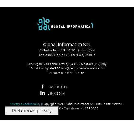
Global Informatica SRL
Via Enrico Fermi 6/B, 46100 Mantova (MN)
Telefono 0376/263510 Fax 0376/268836
Sede legale: Via Enrico Fermi 6/B, 46100 Mantova (MN) Italy
Domicilio digitale/PEC: info@pec.globalinformatica.biz
Numero REA MN - 207165
FACEBOOK
LINKEDIN
Privacy e Cookie Policy |
Copyright 2026 Global Informatica Srl - Tutti i diritti riservati -
P.iva 01897680201 - Capitale sociale 15.300,00
Le tue preferenze relative alla privacy